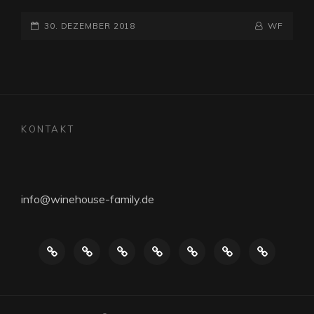
POSTED-
BY
BYLINE
30. DEZEMBER 2018
WF
ON
LINE
KONTAKT
info@winehouse-family.de
Die
Musiker
Videos
Reinhören
Songs
Termine
Kontakt
Band